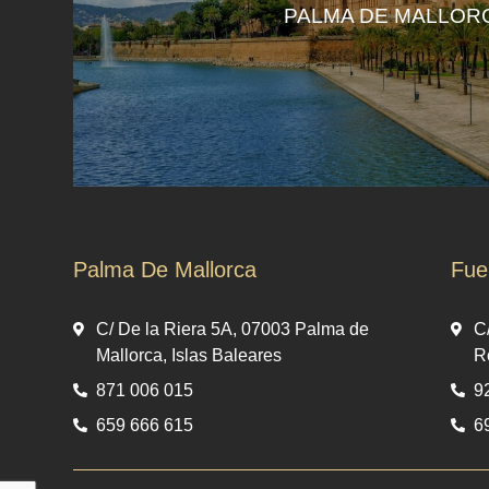
PALMA DE MALLOR
Palma De Mallorca
Fue
C/ De la Riera 5A, 07003 Palma de
C
Mallorca, Islas Baleares
R
871 006 015
9
659 666 615
6