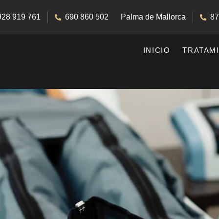
928 919 761
690 860 502
Palma de Mallorca
87
INICIO
TRATAM