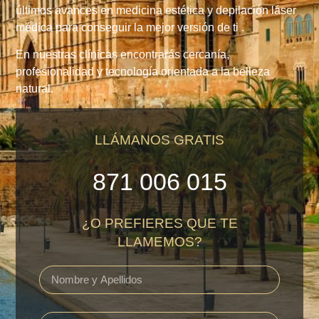
últimos avances en medicina estética y depilación láser
médica para conseguir la mejor versión de ti .
En nuestras clínicas encontrarás cercanía,
profesionalidad y tecnología orientada a la belleza
natural.
LLÁMANOS GRATIS
871 006 015
¿O PREFIERES QUE TE
LLAMEMOS?