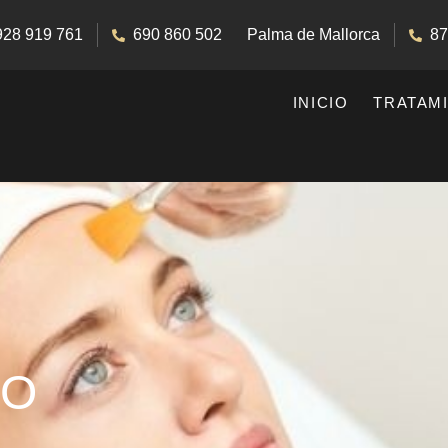
928 919 761
690 860 502
Palma de Mallorca
87
INICIO
TRATAM
CO